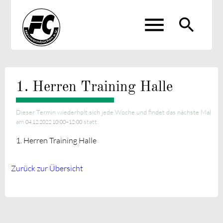
menu
search
Suchbegriffe
SUCHEN
1. Herren Training Halle
Dieser Termin wiederholt sich jede Woche und findet das nächste Mal
am
statt.
04.12.2022 10:00–12:00
1. Herren Training Halle
Zurück zur Übersicht