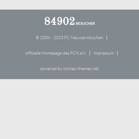
84902
© 2008 - 2023 FC Neuwarmbüchen
offizielle Homepage des FCN e.V.
Impressum
powered by
contao-themes.net