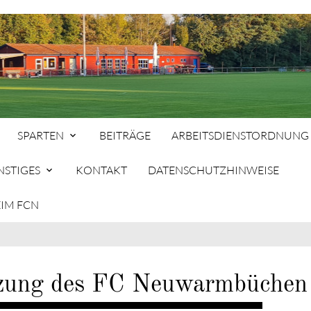
SPARTEN
BEITRÄGE
ARBEITSDIENSTORDNUNG
NSTIGES
KONTAKT
DATENSCHUTZHINWEISE
SP
EIM FCN
hbegriffe
SUCH
zung des FC Neuwarmbüchen 