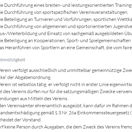
ie Durchführung eines breiten- und leistungsorientierten Training
ie Durchführung von sportspezifischen Vereinsveranstaltungen,
ie Beteiligung an Turnieren und Vorführungen, sportlichen Wettk
ie Durchführung von allgemeinen und sportorientierten Jugend
us-/Weiterbildung und Einsatz von sachgemäß ausgebildeten Übun
ie Beteiligung an Kooperationen, Sport- und Spielgemeinschaften
as Heranführen von Sportlern an eine Gemeinschaft, die vom faire
innützigkeit
erein verfolgt ausschließlich und unmittelbar gemeinnützige Zwe
ke“ der Abgabenordnung.
erein ist selbstlos tätig; er verfolgt nicht in erster Linie eigenwirt
l des Vereins dürfen nur für die satzungsmäßigen Zwecke verwend
ndungen aus Mitteln des Vereins.
en Vereinsämter ehrenamtlich ausgeübt, kann dafür im Rahmen de
andsentschädigung gemäß § 3 Nr. 26a Einkommenssteuergesetz (
heidet der Vorstand.
arf keine Person durch Ausgaben, die dem Zweck des Vereins frem