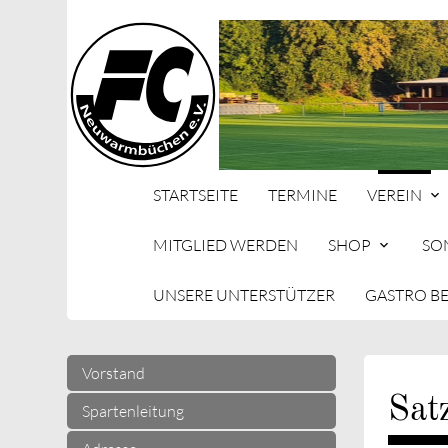
STARTSEITE
TERMINE
VEREIN
MITGLIED WERDEN
SHOP
SO
UNSERE UNTERSTÜTZER
GASTRO B
Suc
Vorstand
Sat
Spartenleitung