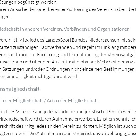
ütungen begünstigt werden.
hrem Ausscheiden oder bei einer Auflösung des Vereins haben die
ägen.
liedschaft in anderen Vereinen, Verbänden und Organisationen
erein ist Mitglied des LandesSportBundes Niedersachsen mit sein
tarten zuständigen Fachverbänden und regelt im Einklang mit der
Vorstand kann zur Förderung und Durchführung der Vereinsaufgabe
nisationen und über den Austritt mit einfacher Mehrheit der anw
n Satzungen und/oder Ordnungen nicht einzelnen Bestimmungen d
emeinnützigkeit nicht gefährdet wird.
insmitgliedschaft
rb der Mitgliedschaft / Arten der Mitgliedschaft
ied des Vereins kann jede natürliche und juristische Person werde
itgliedschaft wird durch Aufnahme erworben. Es ist ein schriftli
schrift des Mitgliedes an den Verein zu richten. Möglich ist auch 
g) zu nutzen. Die Aufnahme in den Verein ist davon abhängig, dass