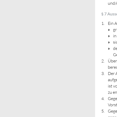
und/
§ 7 Auss
Ein A
gr
in
si
de
Ge
Über 
berec
Der A
aufge
ist 
zu en
Gege
Vorst
Gegen