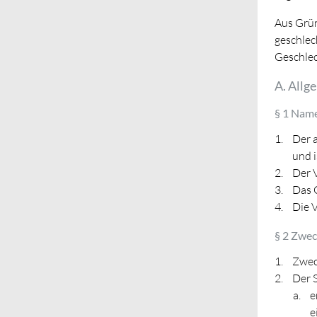
Aus Grün
geschlec
Geschlec
A. Allg
§ 1 Name
Der 
und 
Der 
Das G
Die V
§ 2 Zwec
Zweck
Der 
e
e