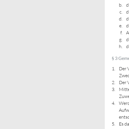
d
d
d
d
A
d
d
§ 3 Geme
Der V
Zwec
Der V
Mitte
Zuwe
Werd
Aufw
entsc
Es d