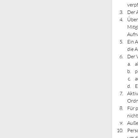
verpf
Der A
Über 
Mitgl
Aufna
Ein 
die 
Der V
a
p
a
E
Aktiv
Ordn
Für p
nicht
Außer
Pers
um d