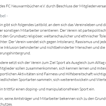
des FC Neuwarmbüchen e.V. durch Beschluss der Mitgliedervers
bel -
in gibt sich folgendes Leitbild, an dem sich das Vereinsleben und 
er sonstigen Mitarbeiter orientieren: Der Verein ist parteipolitisch
itt den Grundsatz religiöser, weltanschaulicher und ethnischer Tole
hter. Der Verein wendet sich gegen Intoleranz, Rassismus und je
die Inklusion behinderter und nichtbehinderter Menschen und die
rungshintergrund.
dere setzt sich der Verein zum Ziel Sport als Ausgleich zum Alltag
Mitglieder sollen zusammenkommen, sich kennen lernen und mitein
 sportlichen Aktivitäten sind Fairness und Hilfsbereitschaft wichti
iedlichsten Sportarten sammeln, sich weiterentwickeln und Werte
in trittfür einen doping- und manipulationsfreien Sport ein.
in, seine Amtsträger und Mitarbeiter bekennen sich zu den Grun
hutzes.