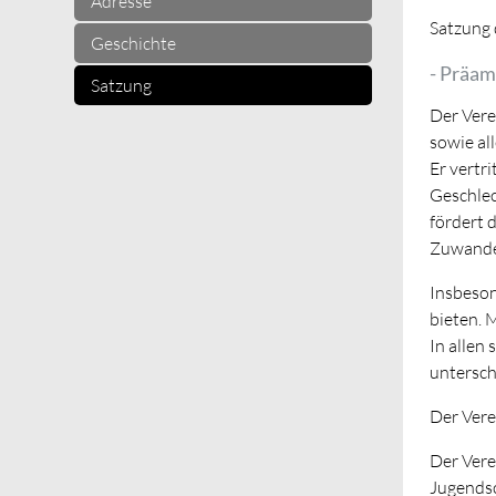
Adresse
Satzung 
Geschichte
- Präam
Satzung
Der Vere
sowie all
Er vertr
Geschlec
fördert 
Zuwande
Insbeson
bieten. 
In allen
untersch
Der Vere
Der Vere
Jugendsc