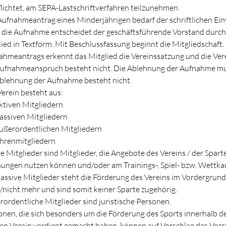
lichtet, am SEPA-Lastschriftverfahren teilzunehmen.
ufnahmeantrag eines Minderjährigen bedarf der schriftlichen Einwi
die Aufnahme entscheidet der geschäftsführende Vorstand durch B
ied in Textform. Mit Beschlussfassung beginnt die Mitgliedschaft
hmeantrags erkennt das Mitglied die Vereinssatzung und die Vere
Aufnahmeanspruch besteht nicht. Die Ablehnung der Aufnahme mus
Ablehnung der Aufnahme besteht nicht.
erein besteht aus:
ktiven Mitgliedern
assiven Mitgliedern
ußerordentlichen Mitgliedern
hrenmitgliedern
e Mitglieder sind Mitglieder, die Angebote des Vereins / der Spa
ungen nutzen können und/oder am Trainings-, Spiel- bzw. Wettk
assive Mitglieder steht die Förderung des Vereins im Vordergrund
/nicht mehr und sind somit keiner Sparte zugehörig.
ordentliche Mitglieder sind juristische Personen.
onen, die sich besonders um die Förderung des Sports innerhalb
en Verein verdient gemacht haben, können auf Vorschlag des Vors