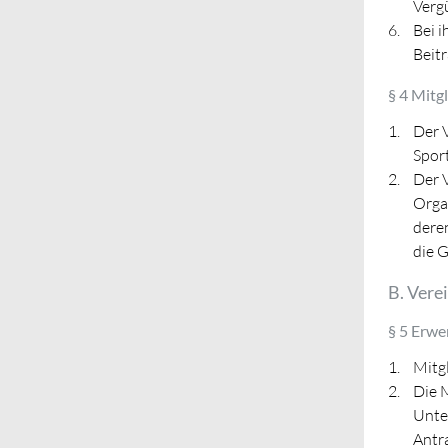
Verg
Bei i
Beitr
§ 4 Mitg
Der V
Spor
Der 
Orga
dere
die G
B. Vere
§ 5 Erwe
Mitgl
Die M
Unter
Antra