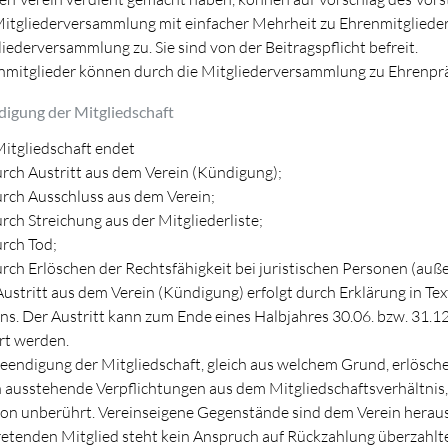
Mitgliederversammlung mit einfacher Mehrheit zu Ehrenmitglieder
iederversammlung zu. Sie sind von der Beitragspflicht befreit.
nmitglieder können durch die Mitgliederversammlung zu Ehrenpr
digung der Mitgliedschaft
Mitgliedschaft endet
rch Austritt aus dem Verein (Kündigung);
rch Ausschluss aus dem Verein;
rch Streichung aus der Mitgliederliste;
rch Tod;
rch Erlöschen der Rechtsfähigkeit bei juristischen Personen (auß
ustritt aus dem Verein (Kündigung) erfolgt durch Erklärung in T
ns. Der Austritt kann zum Ende eines Halbjahres 30.06. bzw. 31.1
rt werden.
eendigung der Mitgliedschaft, gleich aus welchem Grund, erlösche
 ausstehende Verpflichtungen aus dem Mitgliedschaftsverhältnis,
von unberührt. Vereinseigene Gegenstände sind dem Verein hera
etenden Mitglied steht kein Anspruch auf Rückzahlung überzahlter 