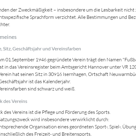
den der Zweckmäßigkeit – insbesondere um die Lesbarkeit nicht z
htsspezifische Sprachform verzichtet. Alle Bestimmungen und Bez
hter.
emeines
, Sitz, Geschäftsjahr und Vereinsfarben
am 01.September 1946 gegründete Verein trägt den Namen "Fußba
ist in das Vereinsregister beim Amtsgericht Hannover unter VR 12
Verein hat seinen Sitz in 30916 Isernhagen, Ortschaft Neuwarmbü
eschäftsjahr ist das Kalenderjahr.
ereinsfarben sind schwarz und weiß.
k des Vereins
 des Vereins ist die Pflege und Förderung des Sports.
Satzungszweck wird insbesondere verwirklicht durch:
ntsprechende Organisation eines geordneten Sport-, Spiel-, Übungs
inschließlich des Freizeit- und Breitensports,