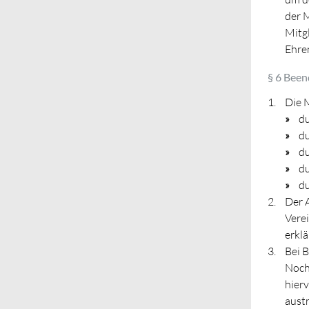
der 
Mitgl
Ehre
§ 6 Been
Die 
du
du
du
du
du
Der A
Verei
erklä
Bei B
Noch
hier
austr