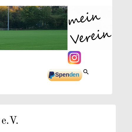
INSTAGRAM
search
ENDEN
EN
e.V.