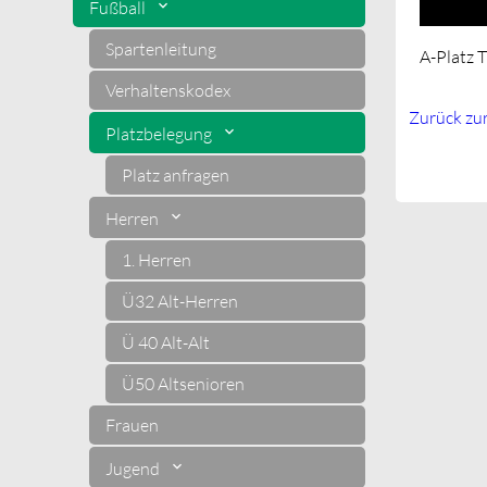
Fußball
28.09.20
Spartenleitung
A-Platz 
Verhaltenskodex
Zurück zu
Platzbelegung
Platz anfragen
Herren
1. Herren
Ü32 Alt-Herren
Ü 40 Alt-Alt
Ü50 Altsenioren
Frauen
Jugend