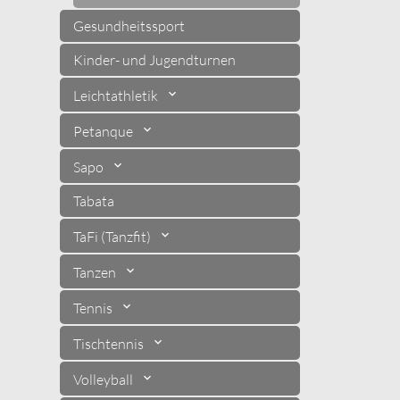
Gesundheitssport
Kinder- und Jugendturnen
Leichtathletik
Petanque
Sapo
Tabata
TaFi (Tanzfit)
Tanzen
Tennis
Tischtennis
Volleyball