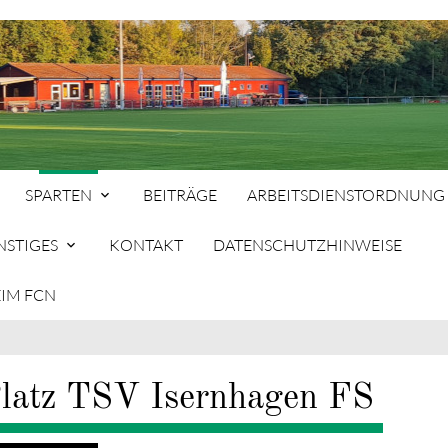
SPARTEN
BEITRÄGE
ARBEITSDIENSTORDNUNG
NSTIGES
KONTAKT
DATENSCHUTZHINWEISE
SP
EIM FCN
hbegriffe
SUCH
latz TSV Isernhagen FS