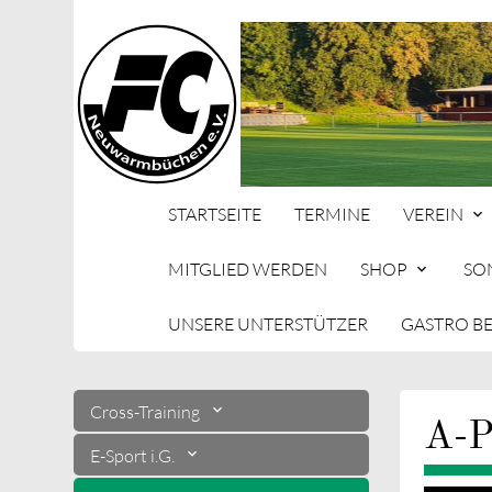
STARTSEITE
TERMINE
VEREIN
MITGLIED WERDEN
SHOP
SO
UNSERE UNTERSTÜTZER
GASTRO B
Suc
Cross-Training
A-P
E-Sport i.G.