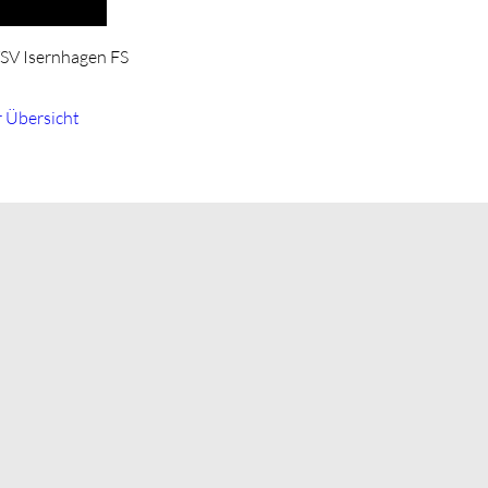
23 18:00–21:15
TSV Isernhagen FS
r Übersicht