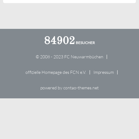
84902
© 2008 - 2023 FC Neuwarmbüchen
offizielle Homepage des FCN e.V.
Impressum
powered by
contao-themes.net