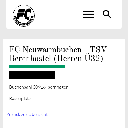
menu
search
Suchbegriffe
SUCHEN
FC Neuwarmbüchen - TSV
Berenbostel (Herren Ü32)
15.08.2025 19:15–20:45
Buchensahl 30916 Isernhagen
Rasenplatz
Zurück zur Übersicht