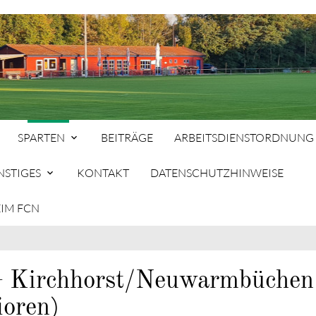
SPARTEN
BEITRÄGE
ARBEITSDIENSTORDNUNG
NSTIGES
KONTAKT
DATENSCHUTZHINWEISE
SP
EIM FCN
hbegriffe
SUCH
 Kirchhorst/Neuwarmbüchen 
ioren)