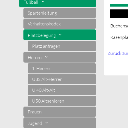
Fußball
Spartenleitung
20.09.20
Verhaltenskodex
Buchensa
Platzbelegung
Rasenpla
Platz anfragen
Zurück zu
Herren
1. Herren
Ü32 Alt-Herren
Ü 40 Alt-Alt
Ü50 Altsenioren
Frauen
Jugend