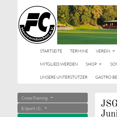
STARTSEITE
TERMINE
VEREIN
MITGLIED WERDEN
SHOP
SO
UNSERE UNTERSTÜTZER
GASTRO B
Suc
Cross-Training
JSG
E-Sport i.G.
Jun