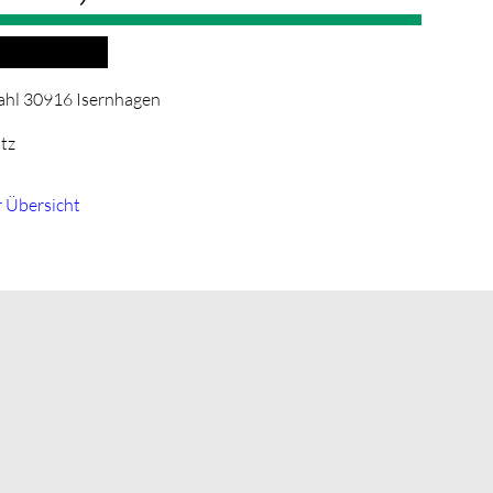
25 13:00–14:25
hl 30916 Isernhagen
tz
r Übersicht