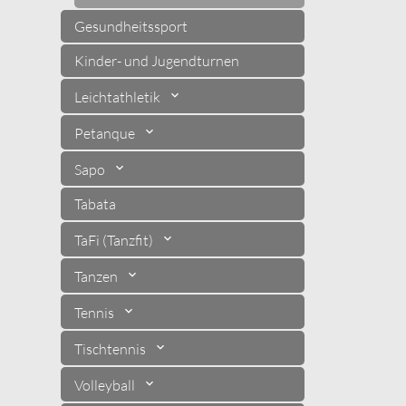
Gesundheitssport
Kinder- und Jugendturnen
Leichtathletik
Petanque
Sapo
Tabata
TaFi (Tanzfit)
Tanzen
Tennis
Tischtennis
Volleyball