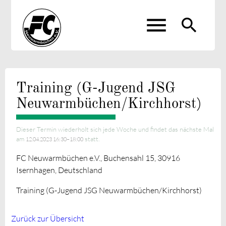
menu
search
Suchbegriffe
SUCHEN
Training (G-Jugend JSG
Neuwarmbüchen/Kirchhorst)
Dieser Termin wiederholt sich jede Woche und findet das nächste Mal
am
statt.
12.04.2023 16:30–18:00
FC Neuwarmbüchen e.V., Buchensahl 15, 30916
Isernhagen, Deutschland
Training (G-Jugend JSG Neuwarmbüchen/Kirchhorst)
Zurück zur Übersicht