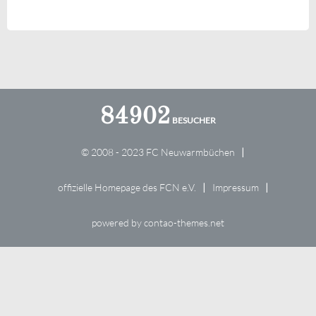
84902
© 2008 - 2023 FC Neuwarmbüchen
offizielle Homepage des FCN e.V.
Impressum
powered by
contao-themes.net