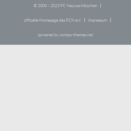
© 2008 - 2023 FC Neuwarmbüchen
offizielle Homepage des FCN e.V.
Impressum
powered by
contao-themes.net