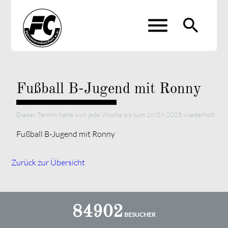
menu
search
Suchbegriffe
SUCHEN
Fußball B-Jugend mit Ronny
Dieser Termin hatte sich jede Woche bis zum 18.09.2025 wiederholt.
Fußball B-Jugend mit Ronny
Zurück zur Übersicht
84902