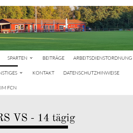
SPARTEN
BEITRÄGE
ARBEITSDIENSTORDNUNG
NSTIGES
KONTAKT
DATENSCHUTZHINWEISE
SP
EIM FCN
hbegriffe
SUCH
RS VS - 14 tägig