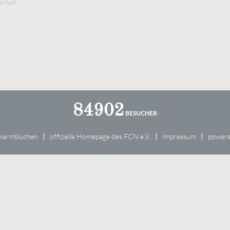
rholt.
84902
uwarmbüchen
offizielle Homepage des FCN e.V.
Impressum
power